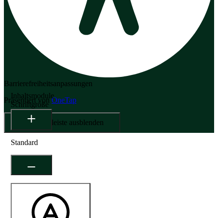
Barrierefreiheitsanpassungen
Inhaltsmodule
Präsentiert von
OneTap
Schriftgröße
Werkzeugleiste ausblenden
Standard